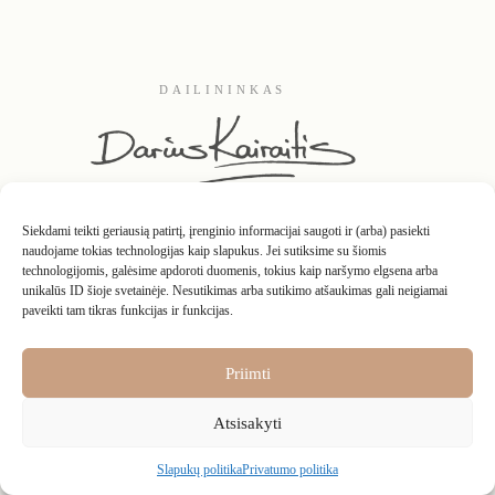
DAILININKAS
Siekdami teikti geriausią patirtį, įrenginio informacijai saugoti ir (arba) pasiekti
naudojame tokias technologijas kaip slapukus. Jei sutiksime su šiomis
technologijomis, galėsime apdoroti duomenis, tokius kaip naršymo elgsena arba
unikalūs ID šioje svetainėje. Nesutikimas arba sutikimo atšaukimas gali neigiamai
paveikti tam tikras funkcijas ir funkcijas.
Kontaktai
Apie
D.U.K.
Interjeruose
Grąžinimo taisyklės
Privatumo politika
Pirkimo – pardavimo taisyklės
Nuosavybės teisės
Priimti
Atsisakyti
Slapukų politika
Privatumo politika