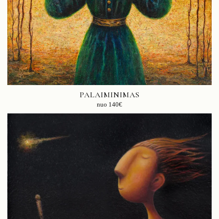
PALAIMINIMAS
nuo
140
€