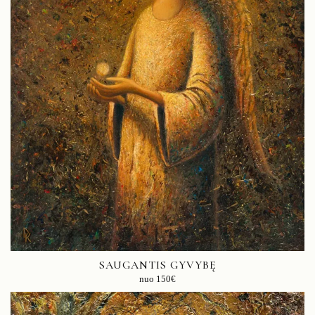
SAUGANTIS GYVYBĘ
nuo
150
€