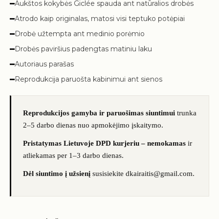
Aukštos kokybės Giclée spauda ant natūralios drobės
Atrodo kaip originalas, matosi visi teptuko potėpiai
Drobė užtempta ant medinio porėmio
Drobės paviršius padengtas matiniu laku
Autoriaus parašas
Reprodukcija paruošta kabinimui ant sienos
Reprodukcijos gamyba ir paruošimas siuntimui
trunka
2–5 darbo dienas nuo apmokėjimo įskaitymo.
Pristatymas Lietuvoje DPD kurjeriu – nemokamas
ir
atliekamas per 1–3 darbo dienas.
Dėl siuntimo į užsienį
susisiekite dkairaitis@gmail.com.