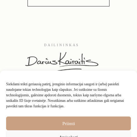
DAILININKAS
Siekdami teikti geriausią patirtį, įrenginio informacijai saugoti ir (arba) pasiekti
naudojame tokias technologijas kaip slapukus. Jei sutiksime su šiomis
technologijomis, galėsime apdoroti duomenis, tokius kaip naršymo elgsena arba
unikalūs ID šioje svetainėje. Nesutikimas arba sutikimo atšaukimas gali neigiamai
paveikti tam tikras funkcijas ir funkcijas.
Kontaktai
Apie
D.U.K.
Interjeruose
Grąžinimo taisyklės
Privatumo politika
Pirkimo – pardavimo taisyklės
Nuosavybės teisės
Priimti