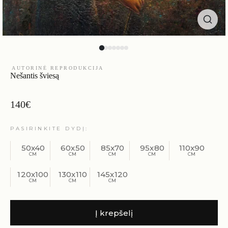
AUTORINĖ REPRODUKCIJA
Nešantis šviesą
140
€
PASIRINKITE DYDĮ
50x40
60x50
85x70
95x80
110x90
120x100
130x110
145x120
Į krepšelį