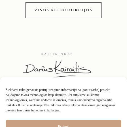
VISOS REPRODUKCIJOS
DAILININKAS
Siekdami teikti geriausią patirtį, įrenginio informacijai saugoti ir (arba) pasiekti
naudojame tokias technologijas kaip slapukus. Jei sutiksime su šiomis
technologijomis, galėsime apdoroti duomenis, tokius kaip naršymo elgsena arba
unikalūs ID šioje svetainėje. Nesutikimas arba sutikimo atšaukimas gali neigiamai
paveikti tam tikras funkcijas ir funkcijas.
Kontaktai
Apie
D.U.K.
Interjeruose
Grąžinimo taisyklės
Privatumo politika
Pirkimo – pardavimo taisyklės
Nuosavybės teisės
Priimti