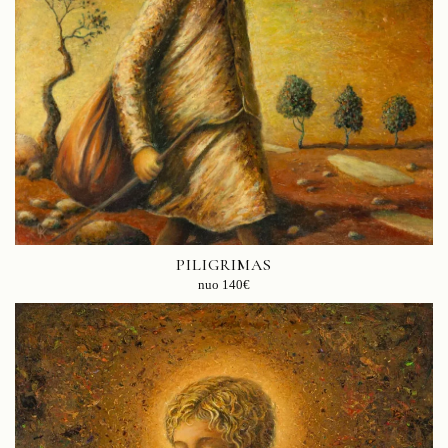
PILIGRIMAS
nuo
140
€