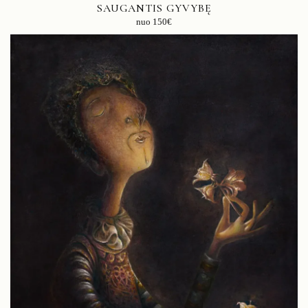
SAUGANTIS GYVYBĘ
nuo
150
€