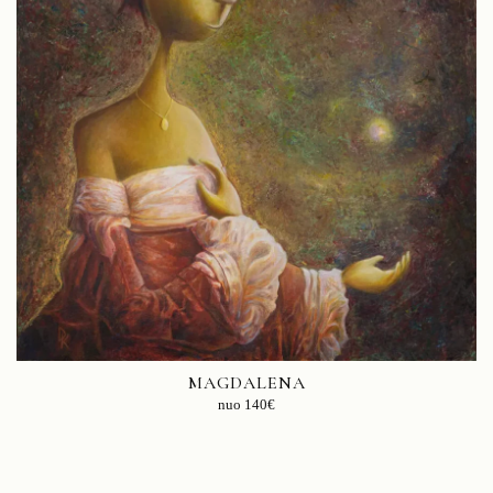
MAGDALENA
nuo
140
€