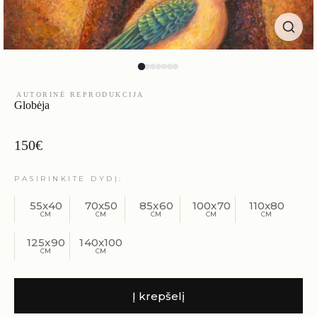
AUTORINĖ REPRODUKCIJA
Globėja
150
€
PASIRINKITE DYDĮ
55x40
70x50
85x60
100x70
110x80
125x90
140x100
Į krepšelį