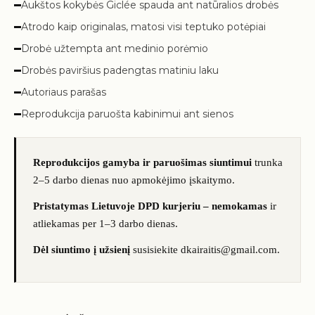
Aukštos kokybės Giclée spauda ant natūralios drobės
Atrodo kaip originalas, matosi visi teptuko potėpiai
Drobė užtempta ant medinio porėmio
Drobės paviršius padengtas matiniu laku
Autoriaus parašas
Reprodukcija paruošta kabinimui ant sienos
Reprodukcijos gamyba ir paruošimas siuntimui
trunka
2–5 darbo dienas nuo apmokėjimo įskaitymo.
Pristatymas Lietuvoje DPD kurjeriu – nemokamas
ir
atliekamas per 1–3 darbo dienas.
Dėl siuntimo į užsienį
susisiekite dkairaitis@gmail.com.