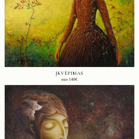
ĮKVĖPIMAS
nuo
140
€