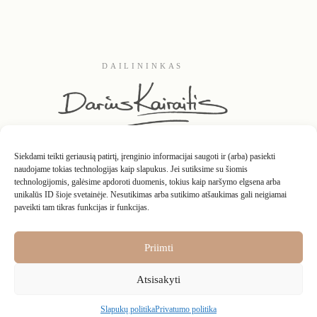
DAILININKAS
Siekdami teikti geriausią patirtį, įrenginio informacijai saugoti ir (arba) pasiekti
naudojame tokias technologijas kaip slapukus. Jei sutiksime su šiomis
technologijomis, galėsime apdoroti duomenis, tokius kaip naršymo elgsena arba
unikalūs ID šioje svetainėje. Nesutikimas arba sutikimo atšaukimas gali neigiamai
paveikti tam tikras funkcijas ir funkcijas.
Kontaktai
Apie
D.U.K.
Interjeruose
Grąžinimo taisyklės
Privatumo politika
Pirkimo – pardavimo taisyklės
Nuosavybės teisės
Priimti
Atsisakyti
Slapukų politika
Privatumo politika