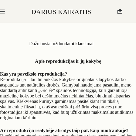
Skip
to
DARIUS KAIRAITIS
content
Krepšelis
Dažniausiai užduodami klausimai
Apie reprodukcijas ir jų kokybę
Kas yra paveikslo reprodukcija?
Reprodukcija – tai itin aukštos kokybės originalaus tapybos darbo
atspaudas ant natūralios drobės. Gamybai naudojama pasaulinį meno
standartą atitinkanti „Giclée“ spaudos technologija, kuri garantuoja
muziejinę kokybę bei dešimtmečius nekintančias, blukimui atsparias
spalvas. Kiekvienas kūrinys gaminamas pasitelkiant itin tikslią
skaitmeninę fiksaciją, o aš asmeniškai prižiūriu visą procesą nuo
fotostudijos iki spaustuvės, kad būtų užtikrintas maksimalus atitikimas
originaliam kūriniui.
Ar reprodukcija realybėje atrodys taip pat, kaip nuotraukoje?
Ruošdami nuotraukas svetainei, mes dedame visas pastangas, kad jos