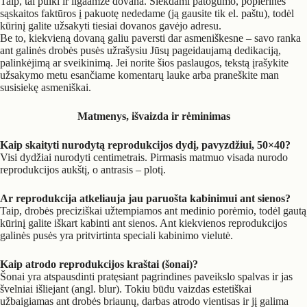
Taip, tai puiki ir ilgaamžė dovana. Siekdami patogumo, popierinės
sąskaitos faktūros į pakuotę nededame (ją gausite tik el. paštu), todėl
kūrinį galite užsakyti tiesiai dovanos gavėjo adresu.
Be to, kiekvieną dovaną galiu paversti dar asmeniškesne – savo ranka
ant galinės drobės pusės užrašysiu Jūsų pageidaujamą dedikaciją,
palinkėjimą ar sveikinimą. Jei norite šios paslaugos, tekstą įrašykite
užsakymo metu esančiame komentarų lauke arba praneškite man
susisiekę asmeniškai.
Matmenys, išvaizda ir rėminimas
Kaip skaityti nurodytą reprodukcijos dydį, pavyzdžiui, 50×40?
Visi dydžiai nurodyti centimetrais. Pirmasis matmuo visada nurodo
reprodukcijos aukštį, o antrasis – plotį.
Ar reprodukcija atkeliauja jau paruošta kabinimui ant sienos?
Taip, drobės preciziškai užtempiamos ant medinio porėmio, todėl gautą
kūrinį galite iškart kabinti ant sienos. Ant kiekvienos reprodukcijos
galinės pusės yra pritvirtinta speciali kabinimo vielutė.
Kaip atrodo reprodukcijos kraštai (šonai)?
Šonai yra atspausdinti pratęsiant pagrindines paveikslo spalvas ir jas
švelniai išliejant (angl. blur). Tokiu būdu vaizdas estetiškai
užbaigiamas ant drobės briaunų, darbas atrodo vientisas ir jį galima