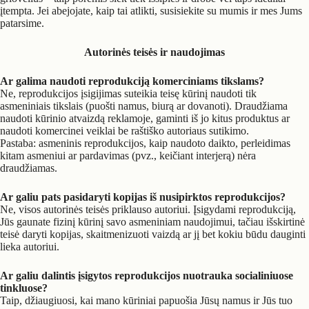
įtempta. Jei abejojate, kaip tai atlikti, susisiekite su mumis ir mes Jums
patarsime.
Autorinės teisės ir naudojimas
Ar galima naudoti reprodukciją komerciniams tikslams?
Ne, reprodukcijos įsigijimas suteikia teisę kūrinį naudoti tik
asmeniniais tikslais (puošti namus, biurą ar dovanoti). Draudžiama
naudoti kūrinio atvaizdą reklamoje, gaminti iš jo kitus produktus ar
naudoti komercinei veiklai be raštiško autoriaus sutikimo.
Pastaba: asmeninis reprodukcijos, kaip naudoto daikto, perleidimas
kitam asmeniui ar pardavimas (pvz., keičiant interjerą) nėra
draudžiamas.
Ar galiu pats pasidaryti kopijas iš nusipirktos reprodukcijos?
Ne, visos autorinės teisės priklauso autoriui. Įsigydami reprodukciją,
Jūs gaunate fizinį kūrinį savo asmeniniam naudojimui, tačiau išskirtinė
teisė daryti kopijas, skaitmenizuoti vaizdą ar jį bet kokiu būdu dauginti
lieka autoriui.
Ar galiu dalintis įsigytos reprodukcijos nuotrauka socialiniuose
tinkluose?
Taip, džiaugiuosi, kai mano kūriniai papuošia Jūsų namus ir Jūs tuo