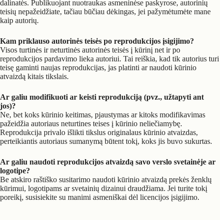
dalinatės. Publikuojant nuotraukas asmeninėse paskyrose, autorinių
teisių nepažeidžiate, tačiau būčiau dėkingas, jei pažymėtumėte mane
kaip autorių.
Kam priklauso autorinės teisės po reprodukcijos įsigijimo?
Visos turtinės ir neturtinės autorinės teisės į kūrinį net ir po
reprodukcijos pardavimo lieka autoriui. Tai reiškia, kad tik autorius turi
teisę gaminti naujas reprodukcijas, jas platinti ar naudoti kūrinio
atvaizdą kitais tikslais.
Ar galiu modifikuoti ar keisti reprodukciją (pvz., užtapyti ant
jos)?
Ne, bet koks kūrinio keitimas, pjaustymas ar kitoks modifikavimas
pažeidžia autoriaus neturtines teises į kūrinio neliečiamybę.
Reprodukcija privalo išlikti tikslus originalaus kūrinio atvaizdas,
perteikiantis autoriaus sumanymą būtent tokį, koks jis buvo sukurtas.
Ar galiu naudoti reprodukcijos atvaizdą savo verslo svetainėje ar
logotipe?
Be atskiro raštiško susitarimo naudoti kūrinio atvaizdą prekės ženklų
kūrimui, logotipams ar svetainių dizainui draudžiama. Jei turite tokį
poreikį, susisiekite su manimi asmeniškai dėl licencijos įsigijimo.