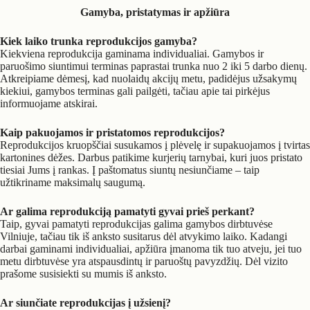
Gamyba, pristatymas ir apžiūra
Kiek laiko trunka reprodukcijos gamyba?
Kiekviena reprodukcija gaminama individualiai. Gamybos ir
paruošimo siuntimui terminas paprastai trunka nuo 2 iki 5 darbo dienų.
Atkreipiame dėmesį, kad nuolaidų akcijų metu, padidėjus užsakymų
kiekiui, gamybos terminas gali pailgėti, tačiau apie tai pirkėjus
informuojame atskirai.
Kaip pakuojamos ir pristatomos reprodukcijos?
Reprodukcijos kruopščiai susukamos į plėvelę ir supakuojamos į tvirtas
kartonines dėžes. Darbus patikime kurjerių tarnybai, kuri juos pristato
tiesiai Jums į rankas. Į paštomatus siuntų nesiunčiame – taip
užtikriname maksimalų saugumą.
Ar galima reprodukciją pamatyti gyvai prieš perkant?
Taip, gyvai pamatyti reprodukcijas galima gamybos dirbtuvėse
Vilniuje, tačiau tik iš anksto susitarus dėl atvykimo laiko. Kadangi
darbai gaminami individualiai, apžiūra įmanoma tik tuo atveju, jei tuo
metu dirbtuvėse yra atspausdintų ir paruoštų pavyzdžių. Dėl vizito
prašome susisiekti su mumis iš anksto.
Ar siunčiate reprodukcijas į užsienį?