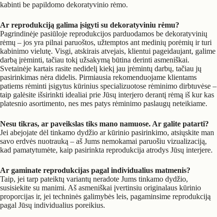
kabinti be papildomo dekoratyvinio rėmo.
Ar reprodukciją galima įsigyti su dekoratyviniu rėmu?
Pagrindinėje pasiūloje reprodukcijos parduodamos be dekoratyvinių
rėmų – jos yra pilnai paruoštos, užtemptos ant medinių porėmių ir turi
kabinimo vielutę. Visgi, atskirais atvejais, klientui pageidaujant, galime
darbą įrėminti, tačiau tokį užsakymą būtina derinti asmeniškai.
Svetainėje kartais rasite nedidelį kiekį jau įrėmintų darbų, tačiau jų
pasirinkimas nėra didelis. Pirmiausia rekomenduojame klientams
patiems rėminti įsigytus kūrinius specializuotose rėminimo dirbtuvėse –
taip galėsite išsirinkti idealiai prie Jūsų interjero derantį rėmą iš kur kas
platesnio asortimento, nes mes patys rėminimo paslaugų neteikiame.
Nesu tikras, ar paveikslas tiks mano namuose. Ar galite patarti?
Jei abejojate dėl tinkamo dydžio ar kūrinio pasirinkimo, atsiųskite man
savo erdvės nuotrauką – aš Jums nemokamai paruošiu vizualizaciją,
kad pamatytumėte, kaip pasirinkta reprodukcija atrodys Jūsų interjere.
Ar gaminate reprodukcijas pagal individualius matmenis?
Taip, jei tarp pateiktų variantų neradote Jums tinkamo dydžio,
susisiekite su manimi. Aš asmeniškai įvertinsiu originalaus kūrinio
proporcijas ir, jei techninės galimybės leis, pagaminsime reprodukciją
pagal Jūsų individualius poreikius.