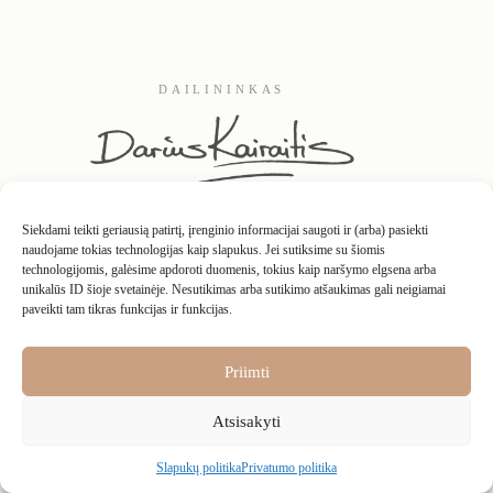
DAILININKAS
Siekdami teikti geriausią patirtį, įrenginio informacijai saugoti ir (arba) pasiekti
naudojame tokias technologijas kaip slapukus. Jei sutiksime su šiomis
technologijomis, galėsime apdoroti duomenis, tokius kaip naršymo elgsena arba
unikalūs ID šioje svetainėje. Nesutikimas arba sutikimo atšaukimas gali neigiamai
paveikti tam tikras funkcijas ir funkcijas.
Kontaktai
Apie
D.U.K.
Interjeruose
Grąžinimo taisyklės
Privatumo politika
Pirkimo – pardavimo taisyklės
Nuosavybės teisės
Priimti
Atsisakyti
Slapukų politika
Privatumo politika