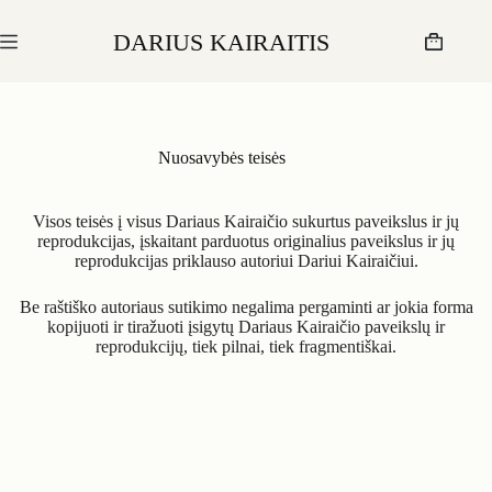
Skip
to
DARIUS KAIRAITIS
content
Krepšelis
Nuosavybės teisės
Visos teisės į visus Dariaus Kairaičio sukurtus paveikslus ir jų
reprodukcijas, įskaitant parduotus originalius paveikslus ir jų
reprodukcijas priklauso autoriui Dariui Kairaičiui.
Be raštiško autoriaus sutikimo negalima pergaminti ar jokia forma
kopijuoti ir tiražuoti įsigytų Dariaus Kairaičio paveikslų ir
reprodukcijų, tiek pilnai, tiek fragmentiškai.