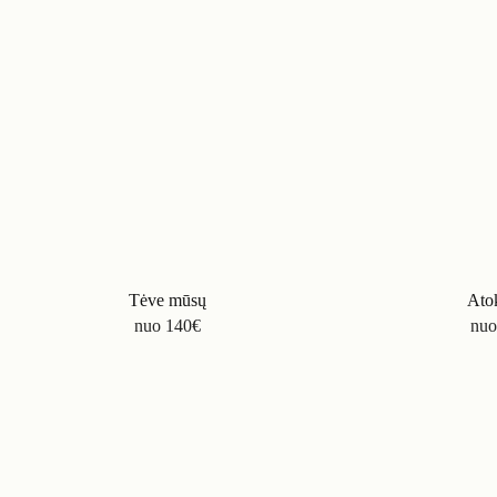
Tėve mūsų
Ato
nuo
140
€
nu