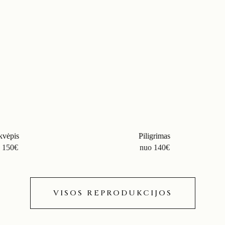
kvėpis
Piligrimas
o
150
€
nuo
140
€
VISOS REPRODUKCIJOS