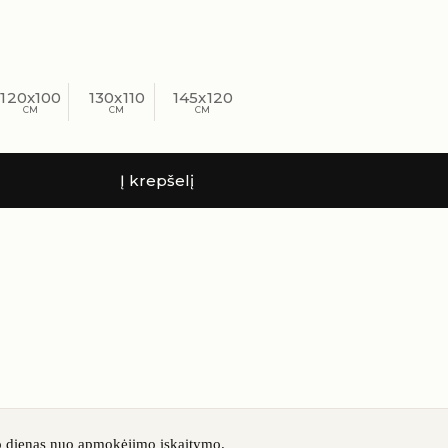
120x100
130x110
145x120
Į krepšelį
 dienas nuo apmokėjimo įskaitymo.