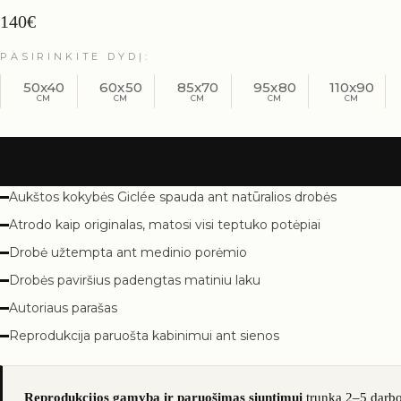
140
€
PASIRINKITE DYDĮ
50x40
60x50
85x70
95x80
110x90
Aukštos kokybės Giclée spauda ant natūralios drobės
Atrodo kaip originalas, matosi visi teptuko potėpiai
Drobė užtempta ant medinio porėmio
Drobės paviršius padengtas matiniu laku
Autoriaus parašas
Reprodukcija paruošta kabinimui ant sienos
Reprodukcijos gamyba ir paruošimas siuntimui
trunka 2–5 darbo