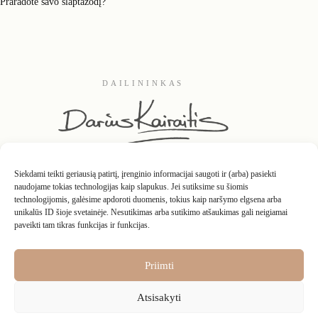
Praradote savo slaptažodį?
DAILININKAS
Siekdami teikti geriausią patirtį, įrenginio informacijai saugoti ir (arba) pasiekti
naudojame tokias technologijas kaip slapukus. Jei sutiksime su šiomis
technologijomis, galėsime apdoroti duomenis, tokius kaip naršymo elgsena arba
unikalūs ID šioje svetainėje. Nesutikimas arba sutikimo atšaukimas gali neigiamai
paveikti tam tikras funkcijas ir funkcijas.
Kontaktai
Apie
D.U.K.
Interjeruose
Grąžinimo taisyklės
Privatumo politika
Pirkimo – pardavimo taisyklės
Nuosavybės teisės
Priimti
Atsisakyti