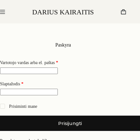
Skip
to
DARIUS KAIRAITIS
content
Krepšelis
Paskyra
Privalomas
Vartotojo vardas arba el. paštas
*
Privalomas
Slaptažodis
*
Prisiminti mane
Prisijungti