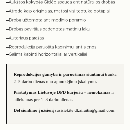
Aukštos kokybės Giclée spauda ant natūralios drobės
Atrodo kaip originalas, matosi visi teptuko potėpiai
Drobė užtempta ant medinio porėmio
Drobės paviršius padengtas matiniu laku
Autoriaus parašas
Reprodukcija paruošta kabinimui ant sienos
Galima kabinti horizontaliai ar vertikaliai
Reprodukcijos gamyba ir paruošimas siuntimui
trunka
2–5 darbo dienas nuo apmokėjimo įskaitymo.
Pristatymas Lietuvoje DPD kurjeriu – nemokamas
ir
atliekamas per 1–3 darbo dienas.
Dėl siuntimo į užsienį
susisiekite dkairaitis@gmail.com.