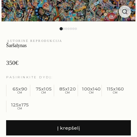
AUTORINĖ REPRODUKCIJA
Šaršalynas
350
€
PASIRINKITE DYDĮ
65x90
75x105
85x120
100x140
115x160
125x175
Į krepšelį