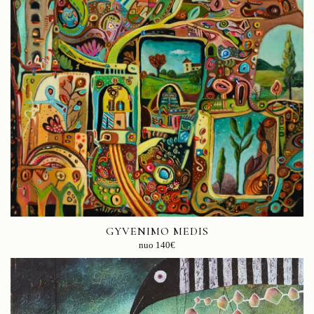
GYVENIMO MEDIS
nuo
140
€