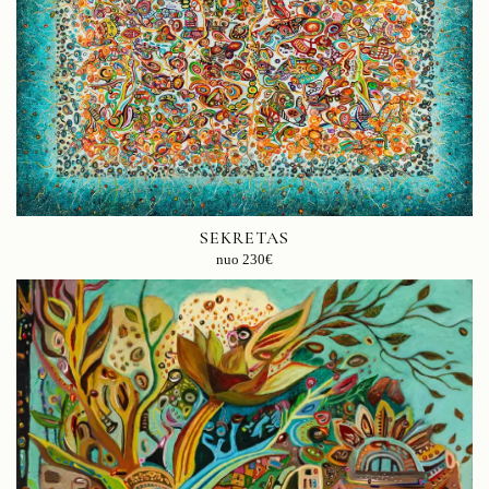
SEKRETAS
nuo
230
€